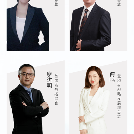
监
监
廖
傅
首
董
进
鸣
席
秘
明
商
&
务
战
拓
略
展
发
官
展
部
总
监