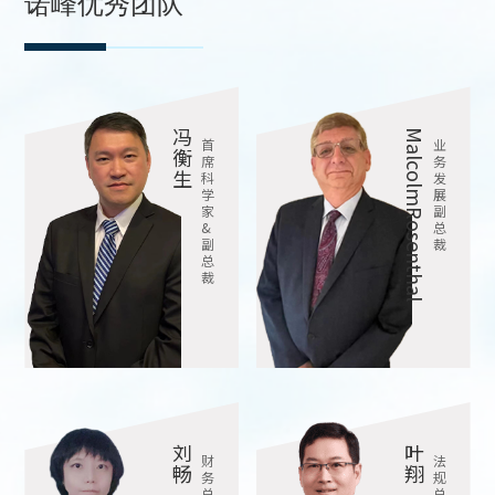
诺峰优秀团队
冯
MalcolmRosenthal
首
业
衡
席
务
生
科
发
学
展
家
副
&
总
副
裁
总
裁
刘
叶
财
法
畅
翔
务
规
总
总