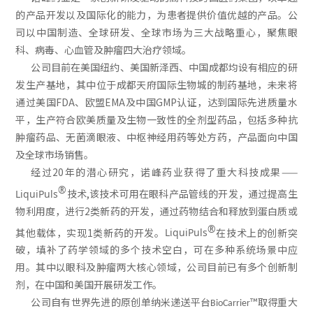
的产品开发以及国际化的能力，为患者提供价值优越的产品。公
司以中国制造、全球研发、全球市场为三大战略重心，聚焦眼
科、病毒、心血管及肿瘤四大治疗领域。
公司目前在美国纽约、美国新泽西、中国成都均设有相应的研
发生产基地，其中位于成都天府国际生物城的制药基地，未来将
通过美国FDA、欧盟EMA及中国GMP认证，达到国际先进质量水
平，生产符合欧美质量及生物一致性的全剂型药品，包括多种抗
肿瘤药品、无菌滴眼液、中枢神经用药等处方药，产品面向中国
及全球市场销售。
经过20年的潜心研究，诺峰药业获得了重大科技成果——
®
技术,该技术可用在眼科产品管线的开发，通过提高生
LiquiPuls
物利用度，进行2类新药的开发，通过药物结合和释放到蛋白质或
®
其他载体，实现1类新药的开发。
在技术上的创新突
LiquiPuls
破，填补了药学领域的多个技术空白，可在多种系统场景中应
用。其中以眼科及肿瘤两大核心领域，公司目前已有多个创新制
剂，在中国和美国开展研发工作。
公司自有世界先进的原创单纳米递送平台
™取得重大
BioCarrier