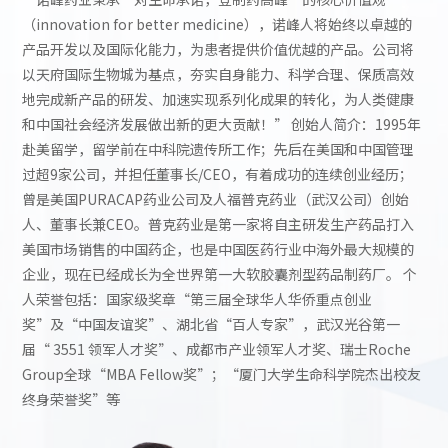
（innovation for better medicine），诺峰人将始终以卓越的
产品开发以及国际化能力，为患者提供价值优越的产品。公司将
以天府国际生物城为基点，夯实自身能力、科学合理、保质高效
地完成新产品的研发、加速实现系列化成果的转化，为人类健康
和中国社会经济发展做出新的更大贡献！” 创始人简介：1995年
赴美留学，留学前在中科院遗传所工作；先后在美国和中国管理
过超9家公司，并担任董事长/CEO，有着成功的连续创业经历；
曾是美国PURACAP药业公司及人福普克药业（武汉公司）创始
人、董事长兼CEO。普克药业是第一家将自主研发生产药品打入
美国市场销售的中国药企，也是中国医药行业中海外最大规模的
企业，现在已经成长为全世界第一大软胶囊剂型药品制药厂。 个
人荣誉包括：国家级奖章“第三届全球华人华侨重点创业
奖”及“中国友谊奖”、湖北省“百人专家”，武汉光谷第一
届“ 3551 领军人才奖”、成都市产业领军人才奖、瑞士Roche
Group全球“MBA Fellow奖”；“厦门大学生命科学院杰出校友
终身荣誉奖”等